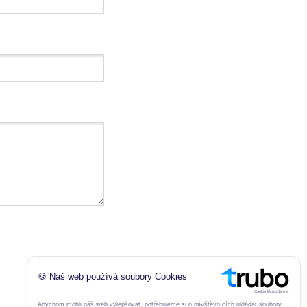
🍪 Náš web používá soubory Cookies
Cookie lišta zdarma
Abychom mohli náš web vylepšovat, potřebujeme si o návštěvnících ukládat soubory