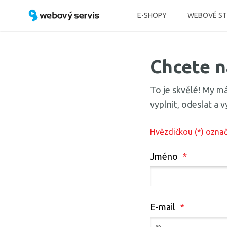
E-SHOPY
WEBOVÉ ST
Chcete 
To je skvělé! My má
vyplnit, odeslat a 
Hvězdičkou (
*
) ozna
Jméno
*
E-mail
*