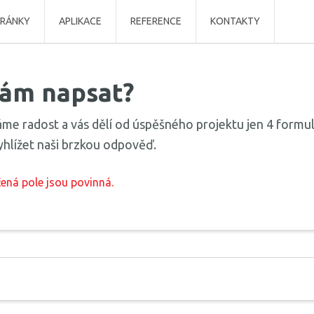
RÁNKY
APLIKACE
REFERENCE
KONTAKTY
nám napsat?
me radost a vás dělí od úspěšného projektu jen 4 formulá
vyhlížet naši brzkou odpověď.
čená pole jsou povinná.