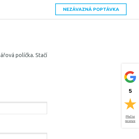
NEZÁVAZNÁ POPTÁVKA
řová políčka. Stačí
5
Přečíst
recenze